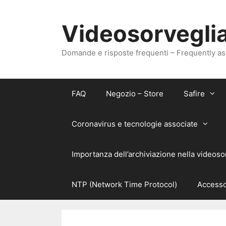
Vai
al
Videosorveglia
contenuto
Domande e risposte frequenti – Frequently a
FAQ
Negozio – Store
Safire
Coronavirus e tecnologie associate
Importanza dell’archiviazione nella videoso
NTP (Network Time Protocol)
Accesso