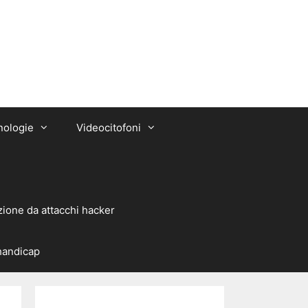
nologie
Videocitofoni
zione da attacchi hacker
 handicap