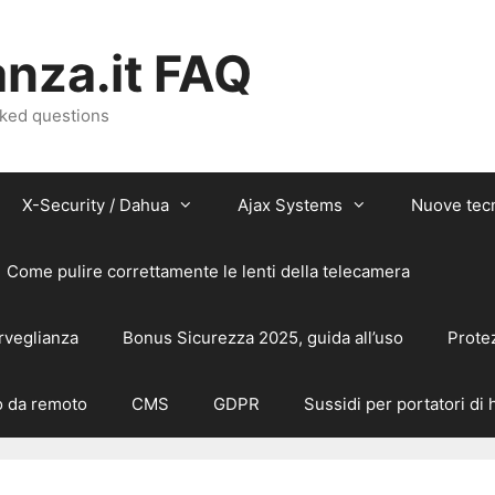
nza.it FAQ
sked questions
X-Security / Dahua
Ajax Systems
Nuove tec
Come pulire correttamente le lenti della telecamera
rveglianza
Bonus Sicurezza 2025, guida all’uso
Prote
 da remoto
CMS
GDPR
Sussidi per portatori di