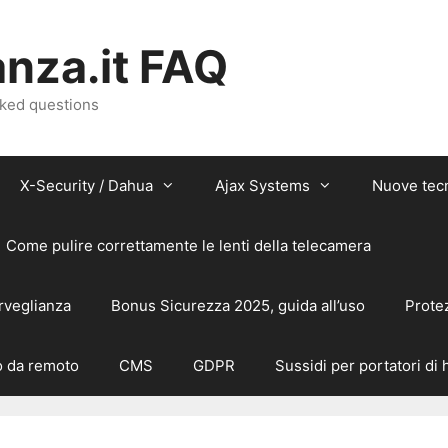
nza.it FAQ
sked questions
X-Security / Dahua
Ajax Systems
Nuove tec
Come pulire correttamente le lenti della telecamera
rveglianza
Bonus Sicurezza 2025, guida all’uso
Prote
 da remoto
CMS
GDPR
Sussidi per portatori di