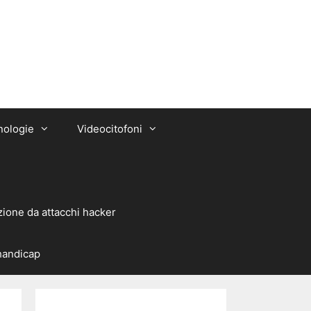
nologie
Videocitofoni
zione da attacchi hacker
 handicap