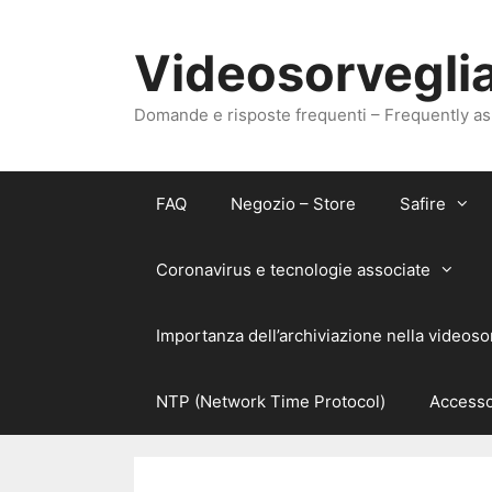
Vai
al
Videosorveglia
contenuto
Domande e risposte frequenti – Frequently a
FAQ
Negozio – Store
Safire
Coronavirus e tecnologie associate
Importanza dell’archiviazione nella videoso
NTP (Network Time Protocol)
Accesso