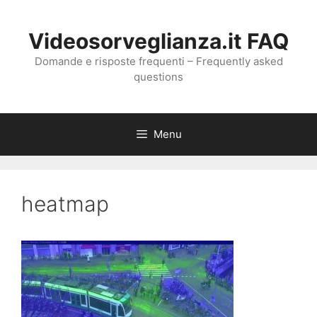
Vai
al
Videosorveglianza.it FAQ
contenuto
Domande e risposte frequenti – Frequently asked
questions
Menu
heatmap