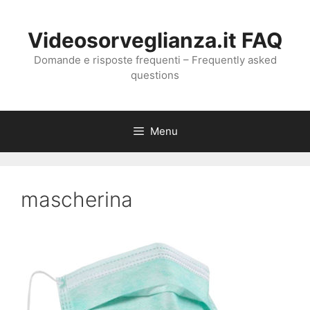
Vai
al
Videosorveglianza.it FAQ
contenuto
Domande e risposte frequenti – Frequently asked
questions
Menu
mascherina