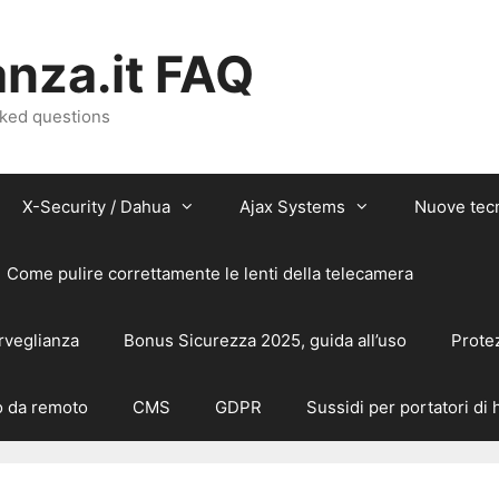
nza.it FAQ
sked questions
X-Security / Dahua
Ajax Systems
Nuove tec
Come pulire correttamente le lenti della telecamera
rveglianza
Bonus Sicurezza 2025, guida all’uso
Prote
 da remoto
CMS
GDPR
Sussidi per portatori di