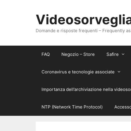
Vai
al
Videosorveglia
contenuto
Domande e risposte frequenti – Frequently a
FAQ
Negozio – Store
Safire
Coronavirus e tecnologie associate
Importanza dell’archiviazione nella videoso
NTP (Network Time Protocol)
Accesso