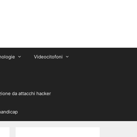
nologie
Videocitofoni
zione da attacchi hacker
 handicap