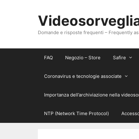
Vai
al
Videosorveglia
contenuto
Domande e risposte frequenti – Frequently a
FAQ
Negozio – Store
Safire
Coronavirus e tecnologie associate
Importanza dell’archiviazione nella videoso
NTP (Network Time Protocol)
Accesso