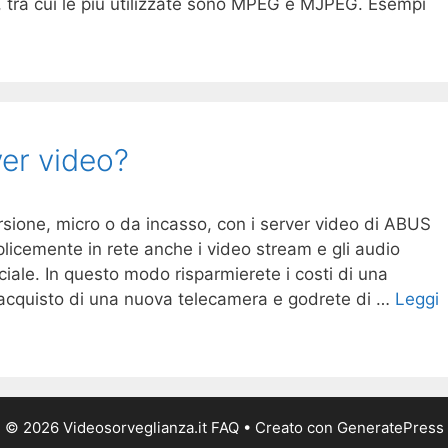
 tra cui le più utilizzate sono MPEG e MJPEG. Esempi
ver video?
rsione, micro o da incasso, con i server video di ABUS
icemente in rete anche i video stream e gli audio
iale. In questo modo risparmierete i costi di una
acquisto di una nuova telecamera e godrete di …
Leggi
© 2026 Videosorveglianza.it FAQ
• Creato con
GeneratePress