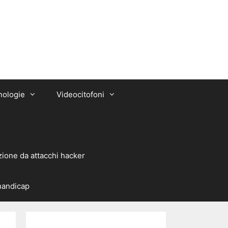
nologie
Videocitofoni
zione da attacchi hacker
 handicap