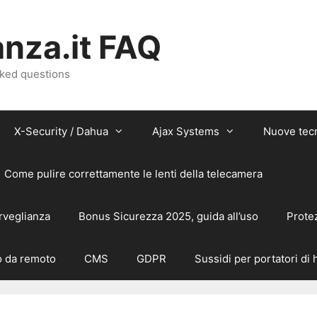
nza.it FAQ
sked questions
X-Security / Dahua
Ajax Systems
Nuove tec
Come pulire correttamente le lenti della telecamera
rveglianza
Bonus Sicurezza 2025, guida all’uso
Prote
 da remoto
CMS
GDPR
Sussidi per portatori di