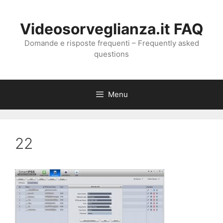
Vai
al
Videosorveglianza.it FAQ
contenuto
Domande e risposte frequenti – Frequently asked
questions
Menu
22