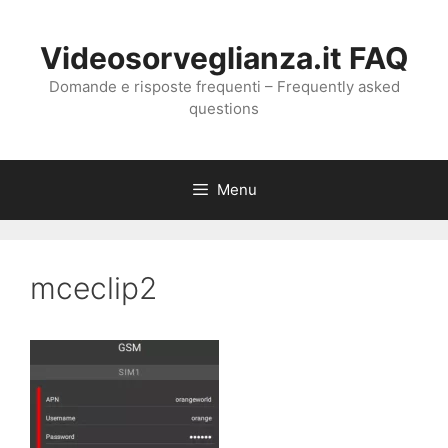
Vai
al
Videosorveglianza.it FAQ
contenuto
Domande e risposte frequenti – Frequently asked
questions
Menu
mceclip2