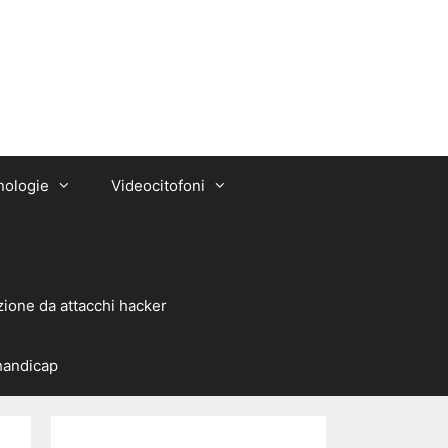
nologie
Videocitofoni
zione da attacchi hacker
 handicap