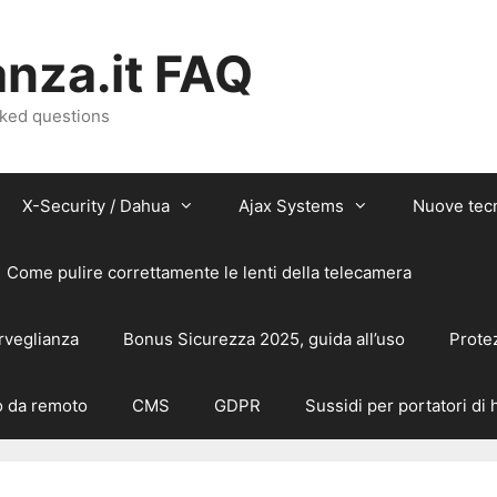
nza.it FAQ
sked questions
X-Security / Dahua
Ajax Systems
Nuove tec
Come pulire correttamente le lenti della telecamera
rveglianza
Bonus Sicurezza 2025, guida all’uso
Prote
 da remoto
CMS
GDPR
Sussidi per portatori di