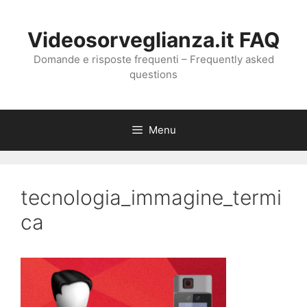
Vai
al
Videosorveglianza.it FAQ
contenuto
Domande e risposte frequenti – Frequently asked
questions
Menu
tecnologia_immagine_termi
ca